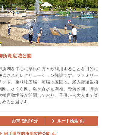
御所湖広域公園
御所湖を中心に県民の方々が利用することを目的に
整備されたレクリェーション施設です。ファミリー
ランド、乗り物広場、町場地区園地、尾入野湿生植
物園、さくら園、塩ヶ森水辺園地、野菊公園、御所
大橋運動場等が開園しており、子供から大人まで楽
しめる公園です。
お車で約10分
ルート検索
岩手県立御所湖広域公園