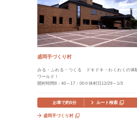
盛岡手づくり村
みる・ふれる・つくる ドキドキ・わくわくの体
ワールド！
開村時間8：40～17：00※休村日12/29～1/3
お車で約5分
ルート検索
盛岡手づくり村