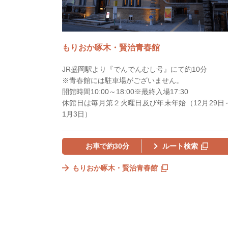
もりおか啄木・賢治青春館
JR盛岡駅より『でんでんむし号』にて約10分
※青春館には駐車場がございません。
開館時間10:00～18:00※最終入場17:30
休館日は毎月第２火曜日及び年末年始（12月29日
1月3日）
お車で約30分
ルート検索
もりおか啄木・賢治青春館