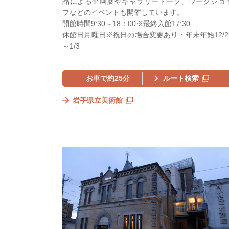
品による企画展やギャラリートーク、ワークショ
プなどのイベントも開催しています。
開館時間9:30～18：00※最終入館17:30
休館日月曜日※祝日の場合変更あり・年末年始12/2
～1/3
お車で約25分
ルート検索
岩手県立美術館