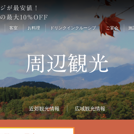
客室
お料理
ドリンクインクルーシブ
ご宴会
施
近郊観光情報
広域観光情報