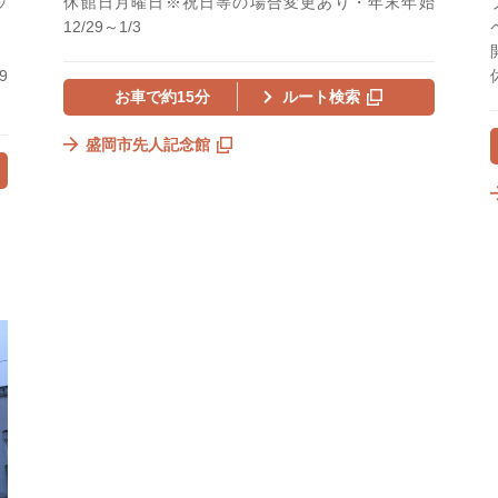
ッ
休館日月曜日※祝日等の場合変更あり・年末年始
12/29～1/3
9
お車で約15分
ルート検索
盛岡市先人記念館