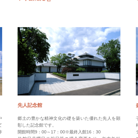
先人記念館
中
郷土の豊かな精神文化の礎を築いた優れた先人を顕
て
彰した記念館です。
作
開館時間9：00～17：00※最終入館16：30