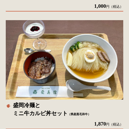
1,000
円（税込）
盛岡冷麺と
ミニ牛カルビ丼セット
（県産黒毛和牛）
1,870
円（税込）