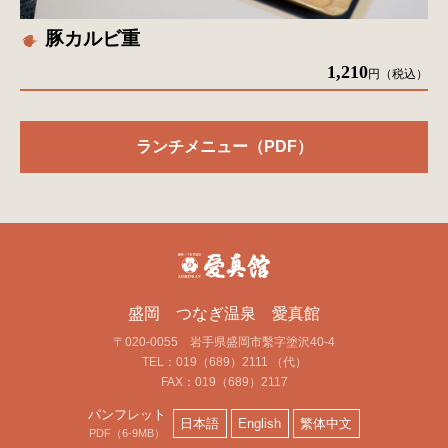
豚カルビ重
1,210
円（税込）
ランチメニュー（PDF）
盛岡 つなぎ温泉 愛真館
〒020-0055 岩手県盛岡市繫字塗沢40-4
TEL：019（689）2111 （代）
FAX：019（689）2117
パンフレット
日本語
English
繁体中文
PDF（6-9MB）